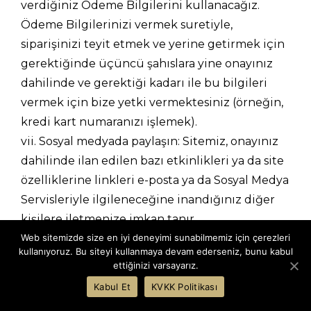
verdiğiniz Ödeme Bilgilerini kullanacağız.
Ödeme Bilgilerinizi vermek suretiyle,
siparişinizi teyit etmek ve yerine getirmek için
gerektiğinde üçüncü şahıslara yine onayınız
dahilinde ve gerektiği kadarı ile bu bilgileri
vermek için bize yetki vermektesiniz (örneğin,
kredi kart numaranızı işlemek).
vii. Sosyal medyada paylaşın: Sitemiz, onayınız
dahilinde ilan edilen bazı etkinlikleri ya da site
özelliklerine linkleri e-posta ya da Sosyal Medya
Servisleriyle ilgileneceğine inandığınız diğer
kişilere iletmenize imkan tanır.
viii. Bülten Aboneliği: Sitemiz, onayınız
Web sitemizde size en iyi deneyimi sunabilmemiz için çerezleri
kullanıyoruz. Bu siteyi kullanmaya devam ederseniz, bunu kabul
dahilinde ilan edilen bazı etkinlikleri,
ettiğinizi varsayarız.
promosyonları ya da hizmetlerimizin
Kabul Et
KVKK Politikası
özelliklerini anlatan metinleri ve linkleri e-